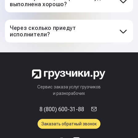
выполнена хорошо?
Разгрузили и разнесли окна
Через сколько приедут
исполнители?
Сервис заказа услуг грузчиков
и разнорабочих
8 (800) 600-31-88
Заказать обратный звонок