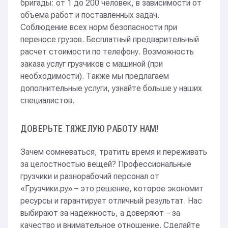
бригады: от 1 до 200 человек, в зависимости от
На реконструкции: демонтировали стену и кровлю,
объема работ и поставленных задач.
носили камни по 50–50 кг
Соблюдение всех норм безопасности при
переносе грузов. Бесплатный предварительный
расчет стоимости по телефону. Возможность
заказа услуг грузчиков с машиной (при
Сбербанк
необходимости). Также мы предлагаем
дополнительные услуги, узнайте больше у наших
Занесли и расставили мебель в новом офисе
специалистов.
на Кутузовском проспекте
ДОВЕРЬТЕ ТЯЖЕЛУЮ РАБОТУ НАМ!
Мероприятие
Зачем сомневаться, тратить время и переживать
за целостностью вещей? Профессиональные
Дали 100 человек для массовки
грузчики и разнорабочий персонал от
«Грузчики.ру» – это решение, которое экономит
ресурсы и гарантирует отличный результат. Нас
Лаборатория Emansi
выбирают за надежность, а доверяют – за
качество и внимательное отношение. Сделайте