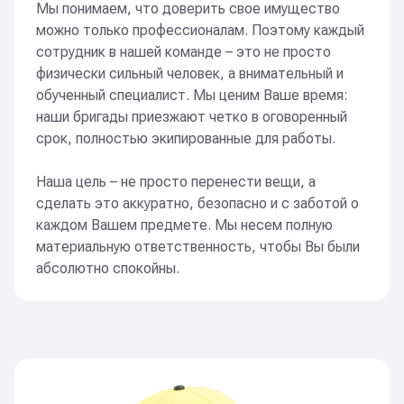
Мы понимаем, что доверить свое имущество
можно только профессионалам. Поэтому каждый
сотрудник в нашей команде – это не просто
Красная площадь
физически сильный человек, а внимательный и
обученный специалист. Мы ценим Ваше время:
Были администраторами в парке аттракционов.
наши бригады приезжают четко в оговоренный
Помогали рассаживать людей, смотрели
срок, полностью экипированные для работы.
за аттракционами и порядком
Наша цель – не просто перенести вещи, а
сделать это аккуратно, безопасно и с заботой о
Метро «Ольховая»
каждом Вашем предмете. Мы несем полную
материальную ответственность, чтобы Вы были
Сделали все озеленение вокруг метро
абсолютно спокойны.
и ближайшего ЖК. Работали в дневные и ночные
смены
Биомедикал Евразия