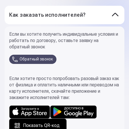
ГК Zenden
Как заказать исполнителей?
Смонтировали все кресла на стадионе. Работали
Если вы хотите получить индивидуальные условия и
по 50 человек в день
работать по договору, оставьте заявку на
обратный звонок
НИК
Обратный звонок
Замена колес в шеринговых машинах: «принеси-
Если хотите просто попробовать разовый заказ как
подай»
от физлица и оплатить наличными или переводом на
карту исполнителя, скачайте приложение и
закажите исполнителей там:
ГК «Партнер»
Развозили по офисам корреспонденцию и подарки
Показать QR-код