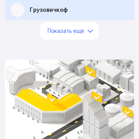
Грузовичкоф
Наши партнеры ❤️ Постоянно даем им грузчиков
Показать ещё
на любые работы и адреса
БЦ Гринвуд
Убирали снег на всей территории. 30 человек
работали в две смены
МЦК
Копали, укладывали щебень, готовили землю
к укладке шпал и рельс