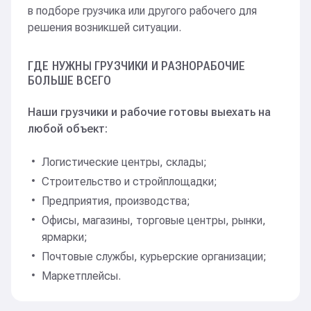
в подборе грузчика или другого рабочего для
решения возникшей ситуации.
Black Star
ГДЕ НУЖНЫ ГРУЗЧИКИ И РАЗНОРАБОЧИЕ
Перевезли офис. Загрузили в машины, перевезли
БОЛЬШЕ ВСЕГО
и разгрузили
Наши грузчики и рабочие готовы выехать на
любой объект:
ПИК
Логистические центры, склады;
Убрали мусор. Разгрузили и отнесли
Строительство и стройплощадки;
стройматериалы и окна по этажам
Предприятия, производства;
Офисы, магазины, торговые центры, рынки,
ярмарки;
Прогноз
Почтовые службы, курьерские организации;
Маркетплейсы.
Упаковали для переезда 4 этажа офисов
на Брестской 1