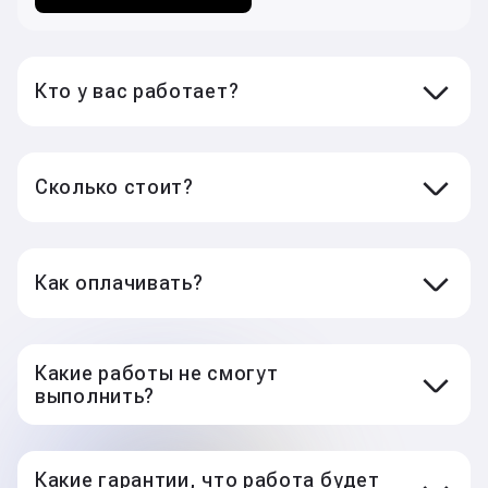
Baskin Robbins
Кто у вас работает?
Мыли полы в кафе
ТехМед
Сколько стоит?
Комплектовка запчастей
Как оплачивать?
ТЦ и магазины
По ночам разгружаем товар
Какие работы не смогут
выполнить?
Four Season Hotel
Какие гарантии, что работа будет