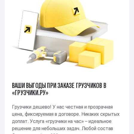
Разгружали с вертолета тесты на коронавирус.
Также стикеровка и маркировка лекарств
МТК
Реконструкция школы: оттирали старую краску,
меняли двери, окна
Избирательные участки
ВАШИ ВЫГОДЫ ПРИ ЗАКАЗЕ ГРУЗЧИКОВ В
«ГРУЗЧИКИ.РУ»
На выборах мэра Москвы (2023) готовили
избирательные участки, расставляли мебель
Грузчики дешево! У нас честная и прозрачная
цена, фиксируемая в договоре. Никаких скрытых
доплат. Услуга «грузчики на час» – идеальное
Стадион «Лужники»
решение для небольших задач. Любой состав