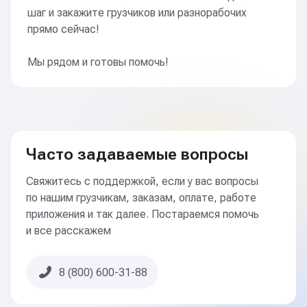
Упаковали и простикеровали косметику
шаг и закажите грузчиков или разнорабочих
прямо сейчас!
Факел-БК
Мы рядом и готовы помочь!
Помогали рабочим на швейном производстве:
«принеси-подай»
Часто задаваемые вопросы
Учебник
Свяжитесь с поддержкой, если у вас вопросы
по нашим грузчикам, заказам, оплате, работе
Привозим в школы книги, тетради, столы, стулья
приложения и так далее. Постараемся помочь
и все расскажем
Стильный дом
8 (800) 600-31-88
Разносили кухонные гарнитуры в новые ЖК