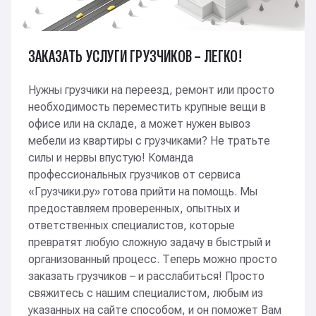
RODER
ЗАКАЗАТЬ УСЛУГИ ГРУЗЧИКОВ – ЛЕГКО!
Монтировали павильоны и шатры (временные
конструкции) для Формулы-1
Нужны грузчики на переезд, ремонт или просто
необходимость переместить крупные вещи в
офисе или на складе, а может нужен вывоз
Госдума
мебели из квартиры с грузчиками? Не тратьте
силы и нервы впустую! Команда
Вынесли старую мебель, занесли новую
профессиональных грузчиков от сервиса
и расставили по кабинетам
«Грузчики.ру» готова прийти на помощь. Мы
предоставляем проверенных, опытных и
ответственных специалистов, которые
Лабромед
превратят любую сложную задачу в быстрый и
организованный процесс. Теперь можно просто
заказать грузчиков – и расслабиться! Просто
Разгружаем и носим мед. оборудование и мебель
свяжитесь с нашим специалистом, любым из
для московских поликлиник
указанных на сайте способом, и он поможет Вам